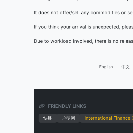
It does not offer/sell any commodities or se
If you think your arrival is unexpected, ple
Due to workload involved, there is no relea
English
|
中文
FRIENDLY LINKS
快豚
户型网
International Finance