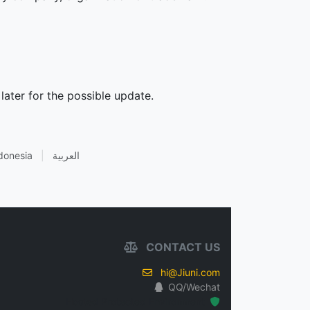
later for the possible update.
donesia
|
العربية
CONTACT US
hi@Jiuni.com
QQ/Wechat
Hosted Protected Environment