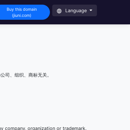
Buy this domain
Language
(jiuni.com)
的公司、组织、商标无关。
any company, organization or trademark.